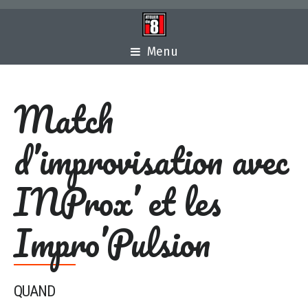
Menu
Match
d’improvisation avec
INProx’ et les
Impro’Pulsion
QUAND