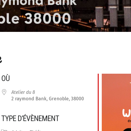
e
OÙ
Atelier du 8
2 raymond Bank, Grenoble, 38000
TYPE D’ÉVÈNEMENT
r Google
iCalendar
Office 365