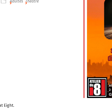
Adultes
Théâtre
t Eight.