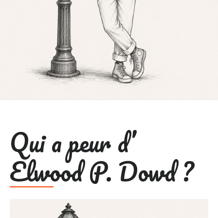
Qui a peur d’
Elwood P. Dowd ?