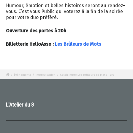
Humour, émotion et belles histoires seront au rendez-
vous. C’est vous Public qui voterez à la fin de la soirée
pour votre duo préféré.
Ouverture des portes à 20h
Billetterie HelloAsso :
Les Brûleurs de Mots
/
Évènements
/
Improvisation
/
Catch impro Les Brûleurs de Mots – LIG
L'Atelier du 8