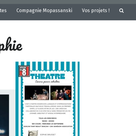
tes
Compagnie Mopassanski
Vos projets !
phie