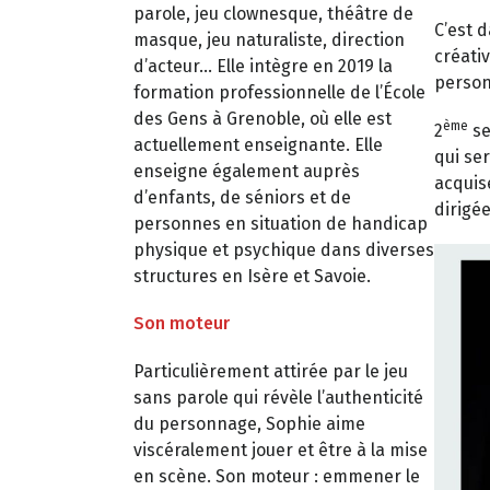
parole, jeu clownesque, théâtre de
C’est 
masque, jeu naturaliste, direction
créati
d’acteur… Elle intègre en 2019 la
person
formation professionnelle de l’École
des Gens à Grenoble, où elle est
ème
2
se
actuellement enseignante. Elle
qui se
enseigne également auprès
acquise
d’enfants, de séniors et de
dirigée
personnes en situation de handicap
physique et psychique dans diverses
structures en Isère et Savoie.
Son moteur
Particulièrement attirée par le jeu
sans parole qui révèle l’authenticité
du personnage, Sophie aime
viscéralement jouer et être à la mise
en scène. Son moteur : emmener le