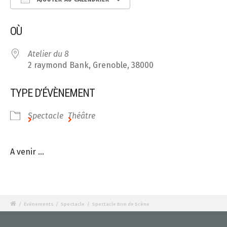
Télécharger ICS
Calendrier Google
OÙ
Atelier du 8
2 raymond Bank, Grenoble, 38000
TYPE D’ÉVÈNEMENT
Spectacle
Théâtre
A venir …
/
Évènements
/
Spectacle
/
Spectacle Brin de Scène