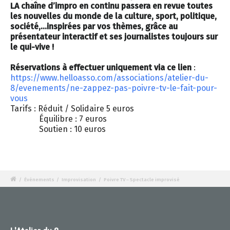
LA chaîne d’impro en continu passera en revue toutes
les nouvelles du monde de la culture, sport, politique,
société,…inspirées par vos thèmes, grâce au
présentateur interactif et ses journalistes toujours sur
le qui-vive !
Réservations à effectuer uniquement via ce lien
:
https://www.helloasso.com/associations/atelier-du-
8/evenements/ne-zappez-pas-poivre-tv-le-fait-pour-
vous
Tarifs : Réduit / Solidaire 5 euros
Équilibre : 7 euros
Soutien : 10 euros
/
Évènements
/
Improvisation
/
Poivre TV – Spectacle improvisé