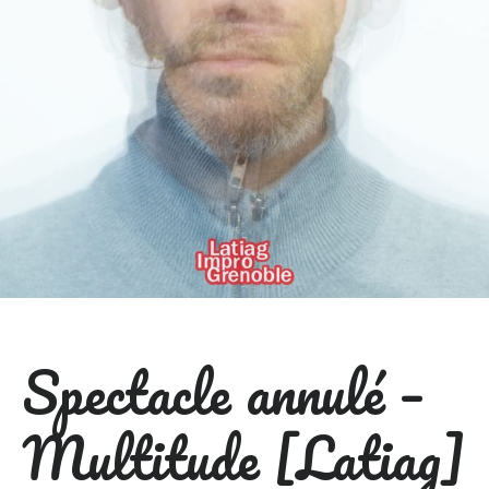
Spectacle annulé –
Multitude [Latiag]