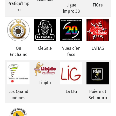
Pratiqu’Imp
Ligue
TIGre
ro
impro 38
On
CieGale
Vues d’en
LATIAG
Enchaine
face
Libjdo
Les Quand
La LIG
Poivre et
mêmes
Sel Impro