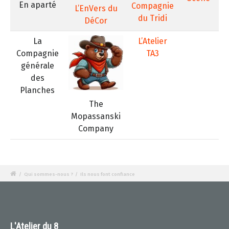
En aparté
Compagnie
L’EnVers du
du Tridi
DéCor
La
L’Atelier
Compagnie
TA3
générale
des
Planches
The
Mopassanski
Company
/
Qui sommes-nous ?
/
Ils nous font confiance
L'Atelier du 8